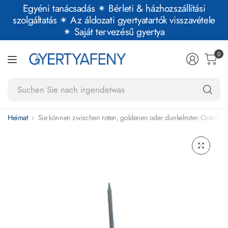
Egyéni tanácsadás ✴︎ Bérleti & házhozszállítási
szolgáltatás ✴︎ Az áldozati gyertyatartók visszavétele
✴︎ Saját tervezésű gyertya
0
Su
Si
na
Heimat
Sie können zwischen roten, goldenen oder dunkelroten Osterwu
ir