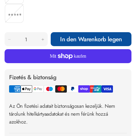
t
l
f
r
t
e
o
n
k
t
i
e
s
t
In den Warenkorb legen
e
Fizetés & biztonság
Az Ön fizetési adatait biztonságosan kezeljük. Nem
tárolunk hitelkártyaadatokat és nem férünk hozzá
azokhoz.