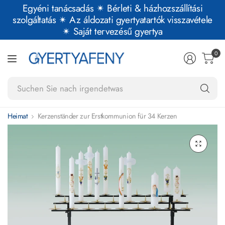
Egyéni tanácsadás ✴︎ Bérleti & házhozszállítási
szolgáltatás ✴︎ Az áldozati gyertyatartók visszavétele
✴︎ Saját tervezésű gyertya
0
Su
Si
na
Heimat
Kerzenständer zur Erstkommunion für 34 Kerzen
ir