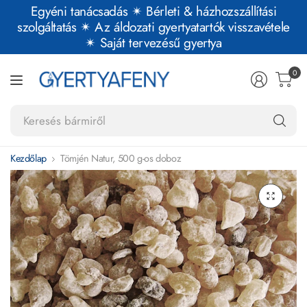
Egyéni tanácsadás ✴︎ Bérleti & házhozszállítási
szolgáltatás ✴︎ Az áldozati gyertyatartók visszavétele
✴︎ Saját tervezésű gyertya
0
Ke
bá
Kezdőlap
Tömjén Natur, 500 g-os doboz