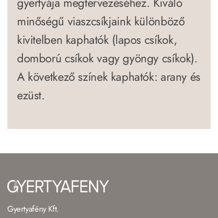
gyertyája megtervezéséhez. Kiváló
minőségű viaszcsíkjaink különböző
kivitelben kaphatók (lapos csíkok,
domború csíkok vagy gyöngy csíkok).
A következő színek kaphatók: arany és
ezüst.
Gyertyafény Kft.