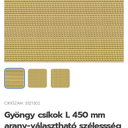
CIKKSZÁM: 5521502
Gyöngy csíkok L 450 mm
arany-választható szélessség