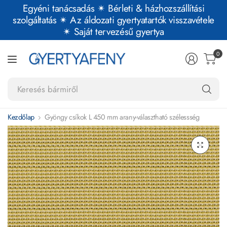
Egyéni tanácsadás ✴︎ Bérleti & házhozszállítási
szolgáltatás ✴︎ Az áldozati gyertyatartók visszavétele
✴︎ Saját tervezésű gyertya
0
Ke
bá
Kezdőlap
Gyöngy csíkok L 450 mm arany-választható szélessség