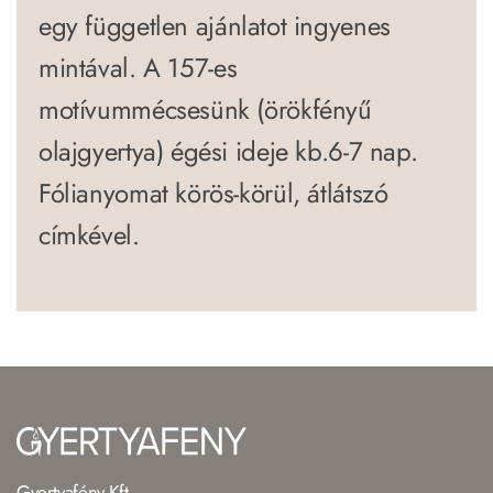
egy független ajánlatot ingyenes
mintával. A 157-es
motívummécsesünk (örökfényű
olajgyertya) égési ideje kb.6-7 nap.
Fólianyomat körös-körül, átlátszó
címkével.
Gyertyafény Kft.