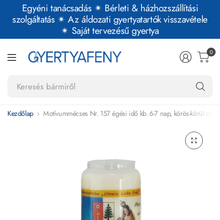
Egyéni tanácsadás ✴︎ Bérleti & házhozszállítási
szolgáltatás ✴︎ Az áldozati gyertyatartók visszavétele
✴︎ Saját tervezésű gyertya
0
Ke
bá
Kezdőlap
Motívummécses Nr. 157 égési idő kb. 6-7 nap, körös-körül egy