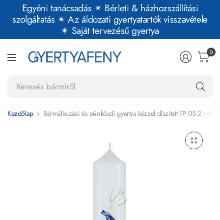
Egyéni tanácsadás ✴︎ Bérleti & házhozszállítási
szolgáltatás ✴︎ Az áldozati gyertyatartók visszavétele
✴︎ Saját tervezésű gyertya
0
Ke
bá
Kezdőlap
Bérmálkozási és pünkösdi gyertya kézzel díszített FP 05 2 mére