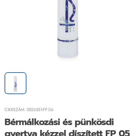
CIKKSZÁM: 5826551-FP 06
Bérmálkozási és pünkösdi
gyertya kézzel díszített FP 05